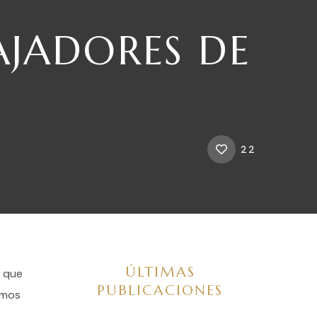
JADORES DE
22
ÚLTIMAS
l que
PUBLICACIONES
emos